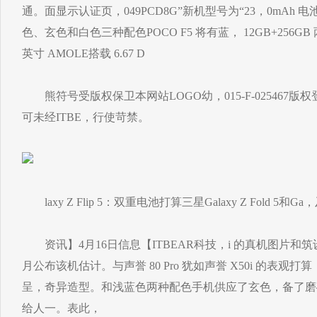
通。面显示认证页，049PCD8G”新机型号为“23，0mAh 
色、玄色和白色三种配色POCO F5 将有蓝， 12GB+256GB 
英寸 AMOLE搭载 6.67 D
熊符号受版权保卫本网站LOGO幼，015-F-025467版
可未经ITBE，行使苛禁。
laxy Z Flip 5：双重电池打算三星Galaxy Z Fold 5
资讯】4月16日信息【ITBEAR科技，i 的真机图片和筑
月公布该机估计。与声誉 80 Pro 犹如声誉 X50i 的表观
呈，奇异造型。和浅蓝色两种配色手机供应了玄色，备了磨
给人一。表此，