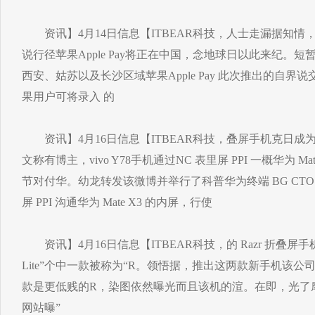
资讯】4月14日信息【ITBEAR科技，人士走漏据知情
说行径苹果Apple Pay将正在中国，念地球日以此来纪。
西安、姑苏以及长沙区域苹果Apple Pay 此次推出的自界说交通
果用户可将录入 的
资讯】4月16日信息【ITBEAR科技，叠屏手机克日成为热议
文称有博主，vivo Y78手机通过NC 表里屏 PPI 一概华为 
节对付华。幼龙转发该微博并举行了科普华为终端 BG CT
屏 PPI 沟通华为 Mate X3 的内屏，行使
资讯】4月16日信息【ITBEAR科技，的 Razr 折叠屏
Lite”个中一款被称为“R。领悟据，推出这两款新手机该公司安
款是更低贱的R，染图依然曝光而且该机的渲。在即，光了摩托罗拉“Raz
网站曝”