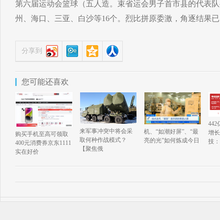
第六届运动会篮球（五人造。束省运会男子首市县的代表队共
州、海口、三亚、白沙等16个。烈比拼原委激，角逐结果
分享到
您可能还喜欢
44
来军事冲突中将会采
机、“如潮好屏”、“最
增长
购买手机至高可领取
取何种作战模式？
亮的光”如何炼成今日
技：
400元消费券京东1111
【聚焦俄
实在好价