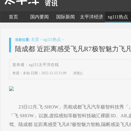
首页
国内要闻
国际新闻
太平洋经济
xg111热点
主页
xg111热点
当前位置:
>
>
陆成都 近距离感受飞凡R7极智魅力飞
发布者：xg111太平洋在线
来源：未知
日期：2022-12-23 21:09
浏览(
)
23日12月,飞·SHOW」亮相成都飞凡汽车极智科技秀「。
「飞·SHOW」以旗,虚拟感知等极智科技融汇裸眼3D、AR
驾、陆成都 近距离感受飞凡R7极智魅力智舱,隔断感染飞凡