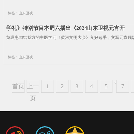
标签：山东卫视
学礼》特别节目本周六播出《2024山东卫视元宵开
黄琪惠勾结我方的中医学问《黄河文明大会》良好选手，文写元宵现场
标签：山东卫视
6
首页
上一
1
2
3
4
5
7
页