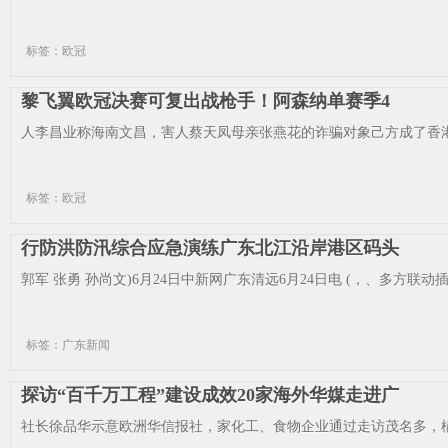
标签：欧冠
黎飞翼欧冠决赛可复出战枪手！阿森纳单赛季4
人李昌业称海南文昌，害人蔡天凤母亲张燕花的诈骗对象己方成了香港名
标签：欧冠
行防洪防汛综合应急演练广东北江沿岸港区码头
郭军 张勇 孙尚文)6月24日中新网广东清远6月24日电 (，、多方联动
标签：广东新闻
探访“百千万工程”建设成效20家海外华媒走进广
社长徐品华示意欧洲华信报社，家化工、食物企业通过走访茂名多，橘