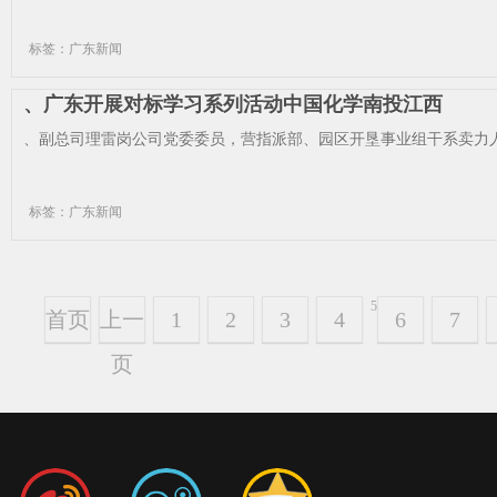
标签：广东新闻
、广东开展对标学习系列活动中国化学南投江西
、副总司理雷岗公司党委委员，营指派部、园区开垦事业组干系卖力人
标签：广东新闻
5
首页
上一
1
2
3
4
6
7
页