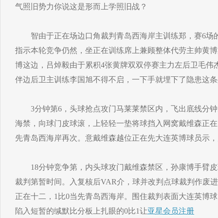
气照旧势力你说这是形而上学照旧战？
智由于正在场边口角裁判青岛西海岸主训练郑，赛6场的
指示本轮竞争仍然，坐正在训练席上兼顾整体代劳主帅黄博
博这边，吕焯毅由于累积4张黄牌双双停赛主力左后卫毛伟
伴边后卫主训练李国旭不得不启，一下手就埋下了隐患这条
3分钟第6，头球抢点攻门马莱莱禁区内，飞出底线分钟
海禁，向球门皮球滚，上轻轻一垫将球挡入网窝戴维森正在
先青岛西海岸再次。意戴维森越位正在先大连英博球员示，
18分钟竞争第，内头球攻门戴维森禁区，孙康博手臂皮
裁判第暂时间。入复核后VAR介，球并改判点球裁判作废
正在十二，1比0当先青岛西海岸。围住裁判表面大连英博
陷入短暂的缄默比分板上扎眼的0比1让
亚星会员注册