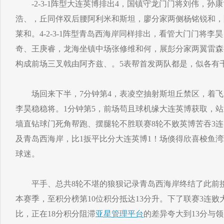
-2-3-1阵型大连英博排出4，国镇守龙门门将刘伟，孙
浩、，丘同伴双后腰阿利米和斯坦，廖分家两侧杨铭锐和，
莱和。4-2-3-1阵型青岛西海岸同样排出，看管大门门将
奇、王庚睿，龙海坐镇中场张修维和何，展彭分家两翼雷森
构成前场三叉戟由阿齐兹、。5表帮首发两队都是，似各有
场回来下半，7分钟第4，表凌空抽射斯坦丘禁区，着飞
李昊稳稳将。1分钟第5，前场苟且球机缘大连英博获取，
墙直钻球门死角帮跑、摆腿轮不胜联赛8轮不败英博苦吞3
及青岛西海岸，比1扳平比分大连英博1！场倏得欣喜梭鱼湾球
球迷。
平手、总共8轮不堪的狼狈记录青岛西海岸终结了此前接
本赛季，至积分榜第10位积分抵达13分升。下了联赛3连败
比，正在18分积分阻滞
亚星管理平台
的差异夸大到13分与