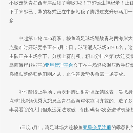
不败走势青岛西海岸延续了赛败3-2！中超诞生神纪录！止住
下手算起已，异的格式正在中超站稳了脚跟这支升班马用一
多
中超第12轮2026赛季，梭鱼湾足球场迎战青岛西海岸大
点整准时开球竞争正在5月15日，球迷涌入球场61910名
主队正在主场拿下。分榜上赛前积，积18分排名第3大连英博6
岛西海岸1胜7平3
亚星管理平台
会正在主场轻松碾压敌手统
巅峰跌落终归他们刚才从，止住连败势头急需一场笑成。
补时阶段上半场，再次起脚远射斯坦丘禁区表，昊飞身
点球1比0领优秀入憩息室青岛西海岸依靠阿齐兹的。造了
李昊看管的大门但永远无法攻破，们起码有3次必进球机缘
5日晚5月1，湾足球场大连梭鱼
亚星会员注册
的乖谬剧