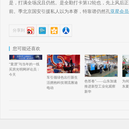
是，打满全场况且仍然。是全勤打卡第12轮也，先上风后
前。季北京国安引援私人以为本赛，特靠谱仍然孔
亚星会员
分享到
您可能还喜欢
“童漂”与当年的一线
买房光明网评论员：
今天
车引领绿色出行新生
为何
色答卷”——山东加速
活拥抱科技潮流雅迪
东夏
推进新型工业化观察
电动
新华