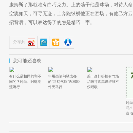
廉姆斯了那就唯有白巧克力。上的荡子他是球场，对待人命
空犹如天，可寻无迹，上奔跑纵横他正在赛场，有他己方云
招背后，可以表达得了的怎是精巧二字。
分享到
您可能还喜欢
有什么是相同的和不
年用画笔勾勒成都
差一身打扮挺有气场
同的？时尚、时髦潮
的“科幻气质”近3000
品味可真高谭维维不
流流行
件天马行
仅唱歌
时尚
吗？
轰动