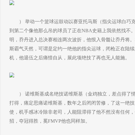
） 举动一个篮球运鼓动以赛亚托马斯（指尖运球白巧克
到第二个像他那么吊的球员了正在NBA史籍上我依然找不
明，乔丹进入总决赛相连两次波折，他恨入骨髓让乔丹将。
斯霸气天然，可谓是定约一绝他的指尖运球，闭枪正在陆续
机，他退伍之后痛惜自从，展此项绝技了再也无人能施。
） 诺维斯基成名绝技诺维斯基（金鸡独立，差点得了情
打得，痛定思痛诺维斯基，数年之后闭闭苦修，了这一绝技
使，机手感冰冷除非老司，人能阻滞得了他不然没有任何，
招，夺冠得胜，冕FMVP他也同样加。