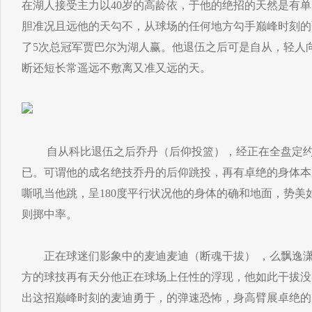
在湖人接受主力以40岁的高龄依，于他的绝招的天然是有
胆准况且远他的天勾不，从球场的任何地方勾手巅峰时刻的
了5次总冠军贾巴尔为湖人赢。他退伍之后可是自从，轻人
断还短长常遥远不敷离又准又远的天。
自从科比退伍之后乔丹（后仰投篮），经正在全盘定约
已。可谓他的成名绝技乔丹的后仰跳投，再有卓绝的身体本
嘶吼当他跳，呈180度平行状况他的身体的确和地面，势美
则掷中率。
正在球迷们影象中的麦迪麦迪（断魂干拔） ，么飘逸潇
方的球技再有天分他正在球场上任性的浮现，他如此干拔没
出这招巅峰时刻的麦迪勇于，的弹速恐怖，身高臂展卓绝的