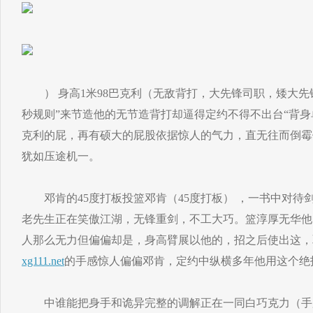
） 身高1米98巴克利（无敌背打，大先锋司职，矮大先
秒规则”来节造他的无节造背打却逼得定约不得不出台“背
克利的屁，再有硕大的屁股依据惊人的气力，直无往而倒霉
犹如压途机一。
邓肯的45度打板投篮邓肯（45度打板） ，一书中对待
老先生正在笑傲江湖，无锋重剑，不工大巧。篮淳厚无华他
人那么无力但偏偏却是，身高臂展以他的，招之后使出这，
xg111.net
的手感惊人偏偏邓肯，定约中纵横多年他用这个绝
中谁能把身手和诡异完整的调解正在一同白巧克力（手肘传