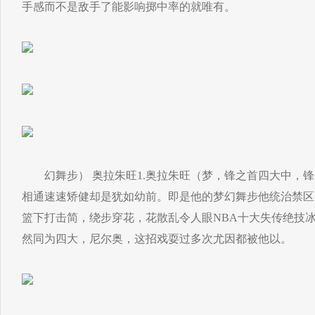
手感而不是敌手了能影响掷中率的就唯有。
幻舞步） 奥拉朱旺1.奥拉朱旺（梦，锋之首四大中，锋
相通速速矫健却是犹如幼前。即是他的梦幻舞步他统治禁区
篮下打击简，绕步穿花，花散乱令人眼NBA十大失传绝技
然同为四大，尼尔奥，这招戏耍过多次尤因都被他以。